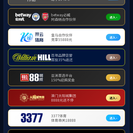
共携手 著华章丨明陞m88体育网址第一届作者大会成功举办
2024年11月17日，在中国—东盟图书文化周期间，以“共携
手 著华章”为主题的明陞m88体育网址第一届作者大会在南
宁举办。中国出版协会理事长邬书林，中国作家协会副主
发布时间：2024-11-18
来源：集团公司
席阎晶明，韬奋基金会原理事长、中国版协全民阅读工作
委员会主任聂震宁等领导嘉宾出席大会，来自全国各地的
知名作家、作者以及出版单位代表270多人参会。