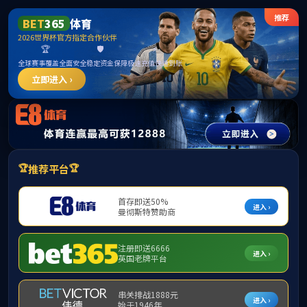
明陞m88体育官网 - Official Website
EN
新闻中心
更多>>