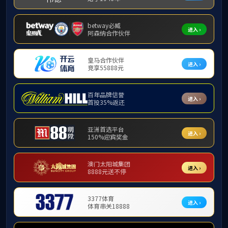
明陞m88体育网址获评2024年度杰出图书影响力出版集团
​近日，由北京图书订货会组委会、百道网联合主办，以“打
造好书影响力，共创高质量发展”为主题的2025图书影响力
大会在北京举办。会上发布了《2024百道图书影响力数据
发布时间：2025-01-15
来源：集团公司
报告》，向年度杰出图书影响力出版集团及出版社等授
牌，揭晓“2024百道杰出原创影响力图书”TOP100。明陞
m88体育网址获评“2024年度杰出图书影响力出版集团”，广
西人民出版社获评“2024年度图书影响力卓越进步出版
社”。广西人民出版社《宴飨万年：文物中的...