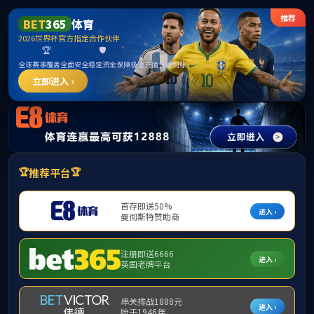
明陞m88体育官网 - Official Website
EN
您的位置：
首页
>
新闻中心