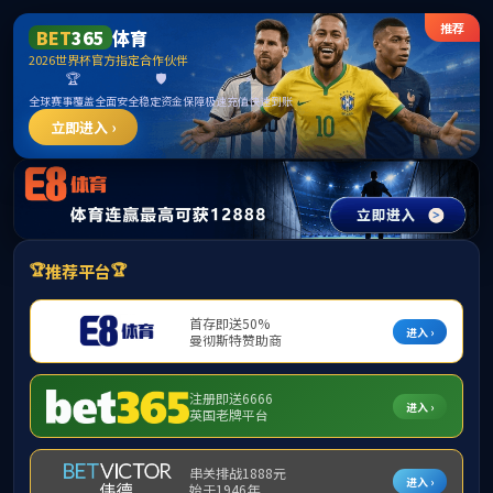
明陞m88体育官网 - Official Website
EN
您的位置：
首页
>
书香八桂
>
最美书店
新华书店
漓江书院