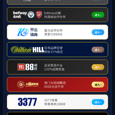
为推动学习习近平总书记在庆祝中国共产党成
立100周年大会上的重要讲话精神走深走实，引导广
大党员干部职工听党话、感党恩、跟党走，2021年7
月5日下午，集团公司召开学习贯彻习近平总书记“七
一”重要讲话精神座谈会。集团公司领导班子成员、
各子公司主要负责人和部分出版高级知识分子、骨
干编辑、青年职工代表共70人参加。座谈会由集团
公司党委副书记、副董事长、总经理唐咸秋主持。
集团公司党委副书记、董事、工会主席蓝雯，
集团公司总编辑张艺兵，集团公司副总编辑、漓江
出版社党总支书记、社长刘迪才，集团公司副总编
辑、广西科学技术出版社党总支书记、社长卢培